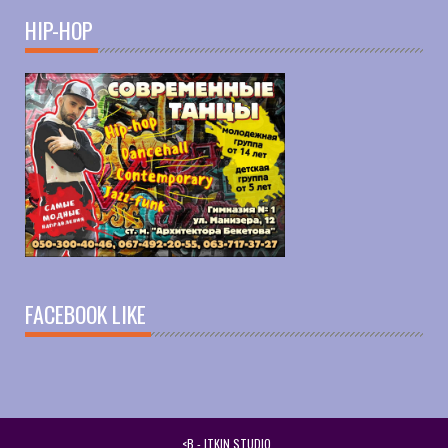
HIP-HOP
FACEBOOK LIKE
SEO
-
ITKIN.STUDIO